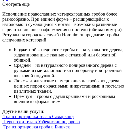
Смотреть еще
Исполнение православных четырехгранных гробов более
разнообразно. При единой форме – расширяющейся к
изголовью и сужающейся к ногам – возможны различные
варианты внешнего оформления и постели (обивки внутри).
Ритуальная городская служба Horonim.ru предлагает гробы
следующих категорий:
Бюджетной – недорогие гробы из натурального дерева,
задрапированные тканью с атласной или бархатной
обивкой.
Средней – из натурального полированного дерева с
ручками из металлопластика под бронзу и встроенной
шелковой подушкой.
Люкс – итальянские и американские гробы из дерева
ценных пород с красивыми инкрустациями и постелью
из элитных тканей.
Премиум – гробы с двумя крышками и роскошным
внешним оформлением.
Другие наши услуги:
Транспортировка тела в Самарканд
Перевозка тела в Узбекистан недорого
Транспортировка гроба в Бишкек