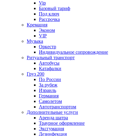
Vip
Базовый тариф
Под ключ
Рассрочка
Кремация
Эконом
VIP
Музыка
Оркестр
Индивидуальное сопровождение
Ритуальный транспорт
Автобусы
Катафалки
Груз 200
По России
За рубеж
Израиль
Германия
Самолетом
Автотранспортом
Дополнительные услуги
Аренда шатра
Траурное оформление
Эксгумация
Дезинфекция