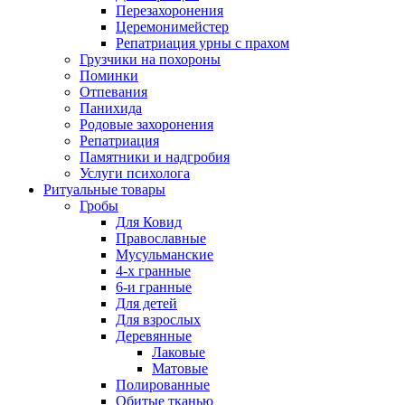
Перезахоронения
Церемонимейстер
Репатриация урны с прахом
Грузчики на похороны
Поминки
Отпевания
Панихида
Родовые захоронения
Репатриация
Памятники и надгробия
Услуги психолога
Ритуальные товары
Гробы
Для Ковид
Православные
Мусульманские
4-х гранные
6-и гранные
Для детей
Для взрослых
Деревянные
Лаковые
Матовые
Полированные
Обитые тканью