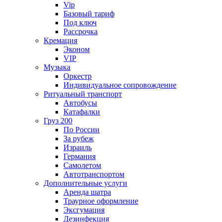
Vip
Базовый тариф
Под ключ
Рассрочка
Кремация
Эконом
VIP
Музыка
Оркестр
Индивидуальное сопровождение
Ритуальный транспорт
Автобусы
Катафалки
Груз 200
По России
За рубеж
Израиль
Германия
Самолетом
Автотранспортом
Дополнительные услуги
Аренда шатра
Траурное оформление
Эксгумация
Дезинфекция