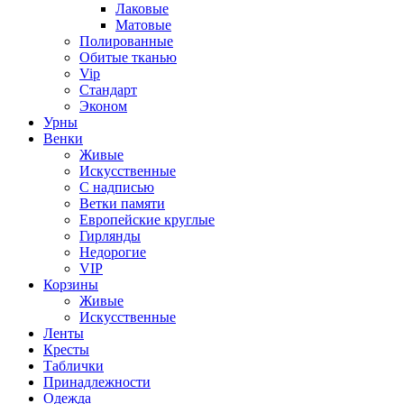
Лаковые
Матовые
Полированные
Обитые тканью
Vip
Стандарт
Эконом
Урны
Венки
Живые
Искусственные
С надписью
Ветки памяти
Европейские круглые
Гирлянды
Недорогие
VIP
Корзины
Живые
Искусственные
Ленты
Кресты
Таблички
Принадлежности
Одежда