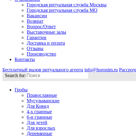
Городская ритуальная служба Москвы
Городская ритуальная служба МО
Вакансии
Возврат
Вопрос/Ответ
Выставочные залы
Гарантии
Доставка и оплата
Отзывы
Производство
Контакты
Бесплатный вызов ритуального агента
info@horonim.ru
Рассроч
Search for:
Гробы
Православные
Мусульманские
Для Ковид
4-х гранные
6-и гранные
Для детей
Для взрослых
Деревянные