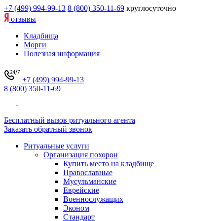
+7 (499) 994-99-13
8 (800) 350-11-69
круглосуточно
отзывы
Кладбища
Морги
Полезная информация
+7 (499) 994-99-13
8 (800) 350-11-69
Бесплатный вызов ритуального агента
Заказать обратный звонок
Ритуальные услуги
Организация похорон
Купить место на кладбище
Православные
Мусульманские
Еврейские
Военнослужащих
Эконом
Стандарт