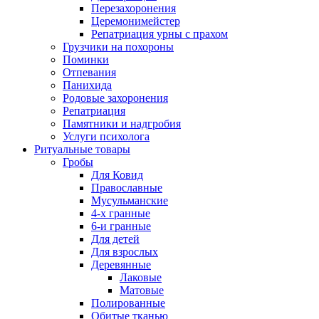
Перезахоронения
Церемонимейстер
Репатриация урны с прахом
Грузчики на похороны
Поминки
Отпевания
Панихида
Родовые захоронения
Репатриация
Памятники и надгробия
Услуги психолога
Ритуальные товары
Гробы
Для Ковид
Православные
Мусульманские
4-х гранные
6-и гранные
Для детей
Для взрослых
Деревянные
Лаковые
Матовые
Полированные
Обитые тканью