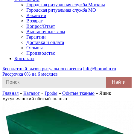
Городская ритуальная служба Москвы
Городская ритуальная служба МО
Вакансии
Возврат
Вопрос/Ответ
Выставочные залы
Гарантии
Доставка и оплата
Отзывы
Производство
Контакты
Бесплатный вызов ритуального агента
info@horonim.ru
Рассрочка 0% на 6 месяцев
Search
for:
Главная
»
Каталог
»
Гробы
»
Обитые тканью
»
Ящик
мусульманский обитый тканью