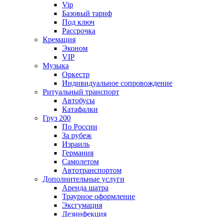
Vip
Базовый тариф
Под ключ
Рассрочка
Кремация
Эконом
VIP
Музыка
Оркестр
Индивидуальное сопровождение
Ритуальный транспорт
Автобусы
Катафалки
Груз 200
По России
За рубеж
Израиль
Германия
Самолетом
Автотранспортом
Дополнительные услуги
Аренда шатра
Траурное оформление
Эксгумация
Дезинфекция