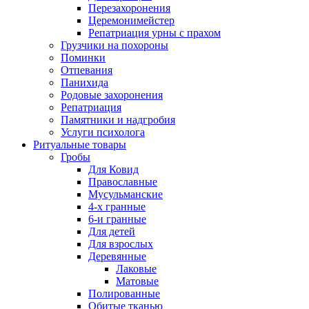
Перезахоронения
Церемонимейстер
Репатриация урны с прахом
Грузчики на похороны
Поминки
Отпевания
Панихида
Родовые захоронения
Репатриация
Памятники и надгробия
Услуги психолога
Ритуальные товары
Гробы
Для Ковид
Православные
Мусульманские
4-х гранные
6-и гранные
Для детей
Для взрослых
Деревянные
Лаковые
Матовые
Полированные
Обитые тканью