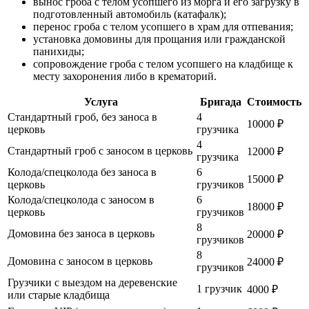
вынос гроба с телом усопшего из морга и его загрузку в
подготовленный автомобиль (катафалк);
перенос гроба с телом усопшего в храм для отпевания;
установка домовины для прощания или гражданской
панихиды;
сопровождение гроба с телом усопшего на кладбище к
месту захоронения либо в крематорий.
Услуга
Бригада
Стоимость
Стандартный гроб, без заноса в
4
10000 ₽
церковь
грузчика
4
Стандартный гроб с заносом в церковь
12000 ₽
грузчика
Колода/спецколода без заноса в
6
15000 ₽
церковь
грузчиков
Колода/спецколода с заносом в
6
18000 ₽
церковь
грузчиков
8
Домовина без заноса в церковь
20000 ₽
грузчиков
8
Домовина с заносом в церковь
24000 ₽
грузчиков
Грузчики с выездом на деревенские
1 грузчик
4000 ₽
или старые кладбища