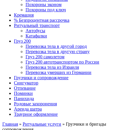
Похороны эконом
Похороны под ключ
Кремация
% Безпроцентная рассрочка
Ритуальный транспорт
Автобусы
Катафалки
Груз 200
Перевозка тела в другой город
Перевозка тела в другую страну
Груз 200 самолетом
Груз 200 автотранспортом по России
Перевозка тела из Израиля
Перевозка умерших из Германии
Грузчики и сопровождение
Сингуматор
Отпевание
Поминки
Панихида
Родовые захоронения
Аренда шатра
Траурное оформление
Главная
»
Ритуальные услуги
»
Грузчики и бригады
сопровождения