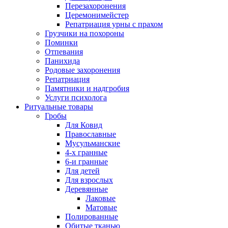
Перезахоронения
Церемонимейстер
Репатриация урны с прахом
Грузчики на похороны
Поминки
Отпевания
Панихида
Родовые захоронения
Репатриация
Памятники и надгробия
Услуги психолога
Ритуальные товары
Гробы
Для Ковид
Православные
Мусульманские
4-х гранные
6-и гранные
Для детей
Для взрослых
Деревянные
Лаковые
Матовые
Полированные
Обитые тканью