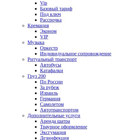
Vip
Базовый тариф
Под ключ
Рассрочка
Кремация
Эконом
VIP
Музыка
Оркестр
Индивидуальное сопровождение
Ритуальный транспорт
Автобусы
Катафалки
Груз 200
По России
За рубеж
Израиль
Германия
Самолетом
Автотранспортом
Дополнительные услуги
Аренда шатра
Траурное оформление
Эксгумация
Дезинфекция