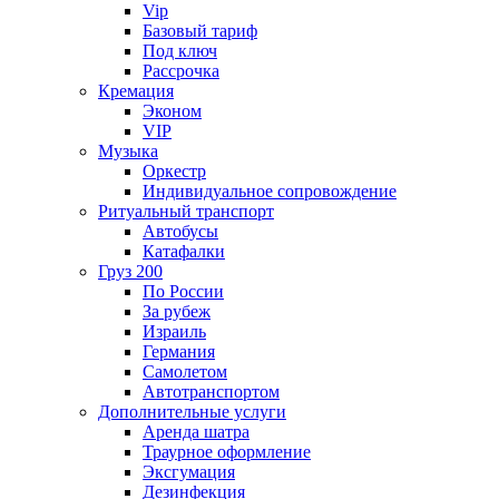
Vip
Базовый тариф
Под ключ
Рассрочка
Кремация
Эконом
VIP
Музыка
Оркестр
Индивидуальное сопровождение
Ритуальный транспорт
Автобусы
Катафалки
Груз 200
По России
За рубеж
Израиль
Германия
Самолетом
Автотранспортом
Дополнительные услуги
Аренда шатра
Траурное оформление
Эксгумация
Дезинфекция