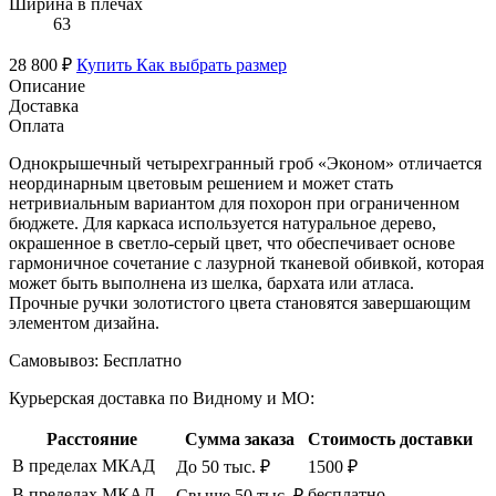
Ширина в плечах
63
28 800 ₽
Купить
Как выбрать размер
Описание
Доставка
Оплата
Однокрышечный четырехгранный гроб «Эконом» отличается
неординарным цветовым решением и может стать
нетривиальным вариантом для похорон при ограниченном
бюджете. Для каркаса используется натуральное дерево,
окрашенное в светло-серый цвет, что обеспечивает основе
гармоничное сочетание с лазурной тканевой обивкой, которая
может быть выполнена из шелка, бархата или атласа.
Прочные ручки золотистого цвета становятся завершающим
элементом дизайна.
Самовывоз:
Бесплатно
Курьерская доставка по Видному и МО:
Расстояние
Сумма заказа
Стоимость доставки
В пределах МКАД
До 50 тыс. ₽
1500 ₽
В пределах МКАД
бесплатно
Свыше 50 тыс. ₽