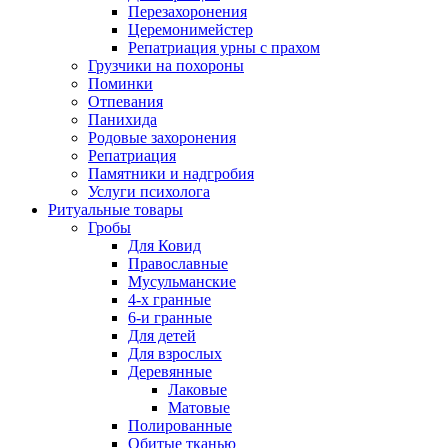
Перезахоронения
Церемонимейстер
Репатриация урны с прахом
Грузчики на похороны
Поминки
Отпевания
Панихида
Родовые захоронения
Репатриация
Памятники и надгробия
Услуги психолога
Ритуальные товары
Гробы
Для Ковид
Православные
Мусульманские
4-х гранные
6-и гранные
Для детей
Для взрослых
Деревянные
Лаковые
Матовые
Полированные
Обитые тканью