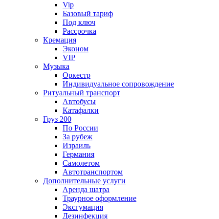
Vip
Базовый тариф
Под ключ
Рассрочка
Кремация
Эконом
VIP
Музыка
Оркестр
Индивидуальное сопровождение
Ритуальный транспорт
Автобусы
Катафалки
Груз 200
По России
За рубеж
Израиль
Германия
Самолетом
Автотранспортом
Дополнительные услуги
Аренда шатра
Траурное оформление
Эксгумация
Дезинфекция