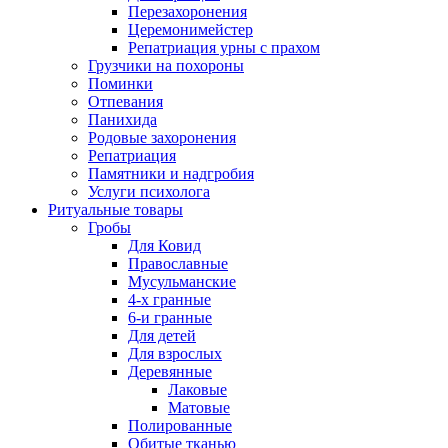
Перезахоронения
Церемонимейстер
Репатриация урны с прахом
Грузчики на похороны
Поминки
Отпевания
Панихида
Родовые захоронения
Репатриация
Памятники и надгробия
Услуги психолога
Ритуальные товары
Гробы
Для Ковид
Православные
Мусульманские
4-х гранные
6-и гранные
Для детей
Для взрослых
Деревянные
Лаковые
Матовые
Полированные
Обитые тканью