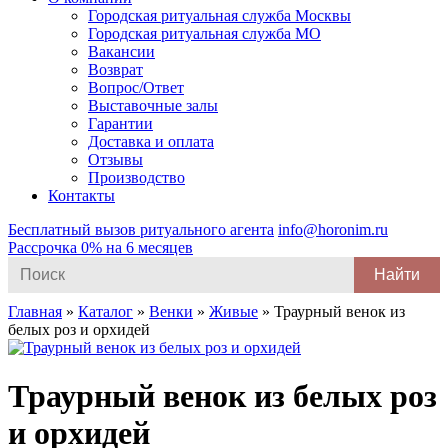
Городская ритуальная служба Москвы
Городская ритуальная служба МО
Вакансии
Возврат
Вопрос/Ответ
Выставочные залы
Гарантии
Доставка и оплата
Отзывы
Производство
Контакты
Бесплатный вызов ритуального агента
info@horonim.ru
Рассрочка 0% на 6 месяцев
Search
for:
Главная
»
Каталог
»
Венки
»
Живые
»
Траурный венок из
белых роз и орхидей
Траурный венок из белых роз
и орхидей