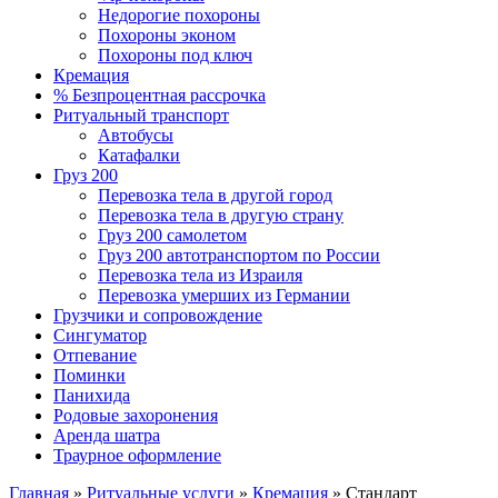
Недорогие похороны
Похороны эконом
Похороны под ключ
Кремация
% Безпроцентная рассрочка
Ритуальный транспорт
Автобусы
Катафалки
Груз 200
Перевозка тела в другой город
Перевозка тела в другую страну
Груз 200 самолетом
Груз 200 автотранспортом по России
Перевозка тела из Израиля
Перевозка умерших из Германии
Грузчики и сопровождение
Сингуматор
Отпевание
Поминки
Панихида
Родовые захоронения
Аренда шатра
Траурное оформление
Главная
»
Ритуальные услуги
»
Кремация
»
Стандарт