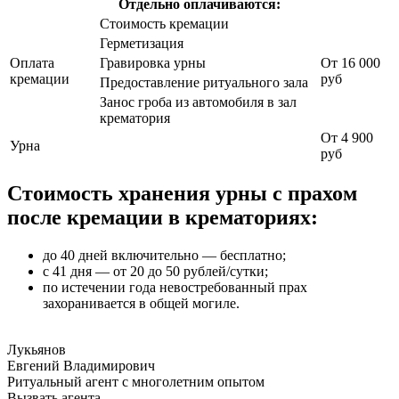
Отдельно оплачиваются:
Стоимость кремации
Герметизация
Оплата
Гравировка урны
От
16 000
кремации
руб
Предоставление ритуального зала
Занос гроба из автомобиля в зал
крематория
От
4 900
Урна
руб
Стоимость хранения урны с прахом
после кремации в крематориях:
до 40 дней включительно — бесплатно;
с 41 дня — от 20 до 50 рублей/сутки;
по истечении года невостребованный прах
захоранивается в общей могиле.
Лукьянов
Евгений Владимирович
Ритуальный агент с многолетним опытом
Вызвать агента