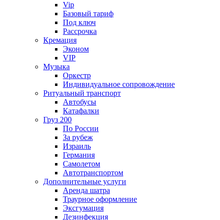
Vip
Базовый тариф
Под ключ
Рассрочка
Кремация
Эконом
VIP
Музыка
Оркестр
Индивидуальное сопровождение
Ритуальный транспорт
Автобусы
Катафалки
Груз 200
По России
За рубеж
Израиль
Германия
Самолетом
Автотранспортом
Дополнительные услуги
Аренда шатра
Траурное оформление
Эксгумация
Дезинфекция