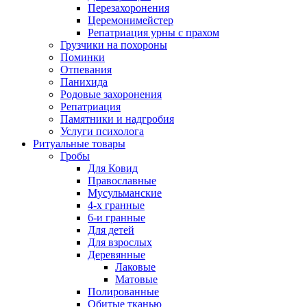
Перезахоронения
Церемонимейстер
Репатриация урны с прахом
Грузчики на похороны
Поминки
Отпевания
Панихида
Родовые захоронения
Репатриация
Памятники и надгробия
Услуги психолога
Ритуальные товары
Гробы
Для Ковид
Православные
Мусульманские
4-х гранные
6-и гранные
Для детей
Для взрослых
Деревянные
Лаковые
Матовые
Полированные
Обитые тканью