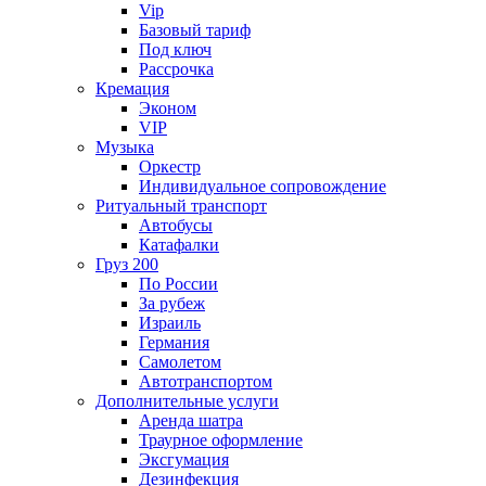
Vip
Базовый тариф
Под ключ
Рассрочка
Кремация
Эконом
VIP
Музыка
Оркестр
Индивидуальное сопровождение
Ритуальный транспорт
Автобусы
Катафалки
Груз 200
По России
За рубеж
Израиль
Германия
Самолетом
Автотранспортом
Дополнительные услуги
Аренда шатра
Траурное оформление
Эксгумация
Дезинфекция