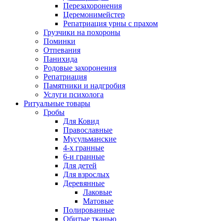
Перезахоронения
Церемонимейстер
Репатриация урны с прахом
Грузчики на похороны
Поминки
Отпевания
Панихида
Родовые захоронения
Репатриация
Памятники и надгробия
Услуги психолога
Ритуальные товары
Гробы
Для Ковид
Православные
Мусульманские
4-х гранные
6-и гранные
Для детей
Для взрослых
Деревянные
Лаковые
Матовые
Полированные
Обитые тканью