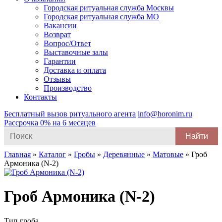
Городская ритуальная служба Москвы
Городская ритуальная служба МО
Вакансии
Возврат
Вопрос/Ответ
Выставочные залы
Гарантии
Доставка и оплата
Отзывы
Производство
Контакты
Бесплатный вызов ритуального агента
info@horonim.ru
Рассрочка 0% на 6 месяцев
Search
for:
Главная
»
Каталог
»
Гробы
»
Деревянные
»
Матовые
»
Гроб
Армоника (N-2)
Гроб Армоника (N-2)
Тип гроба