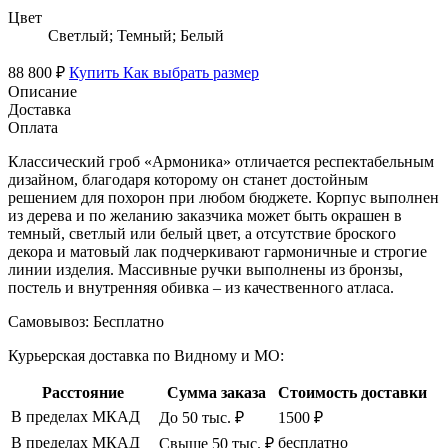
Цвет
Светлый; Темный; Белый
88 800 ₽
Купить
Как выбрать размер
Описание
Доставка
Оплата
Классический гроб «Армоника» отличается респектабельным
дизайном, благодаря которому он станет достойным
решением для похорон при любом бюджете. Корпус выполнен
из дерева и по желанию заказчика может быть окрашен в
темный, светлый или белый цвет, а отсутствие броского
декора и матовый лак подчеркивают гармоничные и строгие
линии изделия. Массивные ручки выполнены из бронзы,
постель и внутренняя обивка – из качественного атласа.
Самовывоз:
Бесплатно
Курьерская доставка по Видному и МО:
Расстояние
Сумма заказа
Стоимость доставки
В пределах МКАД
До 50 тыс. ₽
1500 ₽
В пределах МКАД
бесплатно
Свыше 50 тыс. ₽